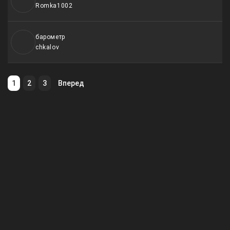
Romka1002
барометр
chkalov
1
2
3
Вперед