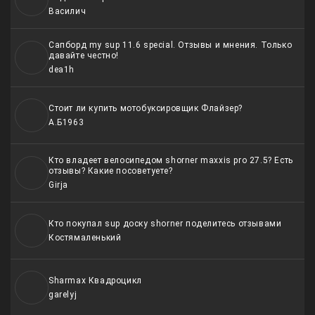
отзывами.
Вacилич
Сапборд my sup 11.6 special. Отзывы и мнения. Только
давайте честно!
dea1h
Стоит ли купить мотобуксировщик Флайзер?
А.Б1963
Кто владеет велосипедом shorner maxxis pro 27.5? Есть
отзывы? Какие посоветуете?
Girja
Кто покупал sup доску shorner поделитесь отзывами
Костямаленький
Sharmax Квадроцикл
garelyj