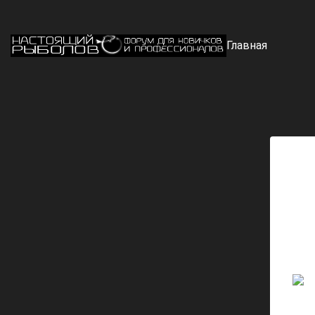
Главная
Забы
элек
позв
↻