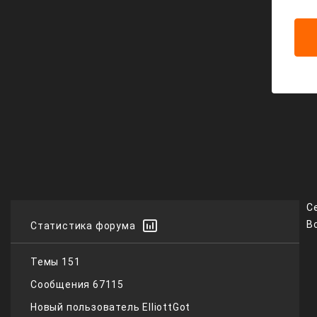
С
В
Статистика форума
Темы
151
Сообщения
67115
Новый пользователь
ElliottGot