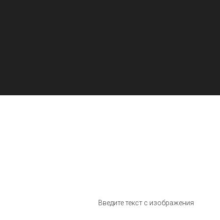
ли свой пароль? Без проблем. Просто сообщите нам свой адрес
тронной почты, и мы отправим вам ссылку для сброса пароля, которая
олит вам выбрать новый.
Введите текст с изображения